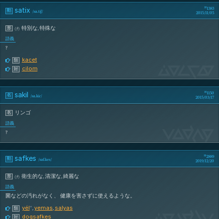
satix
1383
動
/
sa.tiʃ
/
2015/11/05
特別な
,
特殊な
形
(
†
)
語義
?
kacet
類
sAtIx
cilom
対
sakil
1150
名
/
sa.kiɾ
/
2015/03/17
リンゴ
名
語義
SaKiL
?
safkes
2889
動
/
saf.kes
/
2019/12/20
衛生的な
,
清潔な
,
綺麗な
形
(
†
)
語義
菌などの汚れがなく、 健康を害さずに使えるような。
yél
yemas
salyas
*
,
,
類
sAfKeS
doqsafkes
対