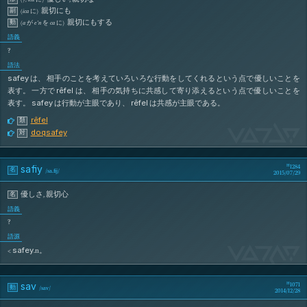
親切にも
副
(
ica
に
)
親切にもする
動
(
a
が
e’n
を
ca
に
)
語義
?
語法
safey
は、 相手のことを考えていろいろな行動をしてくれるという点で優しいことを
rêfel
表す。 一方で
は、 相手の気持ちに共感して寄り添えるという点で優しいことを
safey
rêfel
表す。
は行動が主眼であり、
は共感が主眼である。
rêfel
類
SaFeY
doqsafey
対
safiy
1284
名
/
sa.fij
/
2015/07/29
優しさ
,
親切心
名
語義
?
語源
SaFiY
safey
<
.n。
sav
1071
動
/
sav
/
2014/12/28