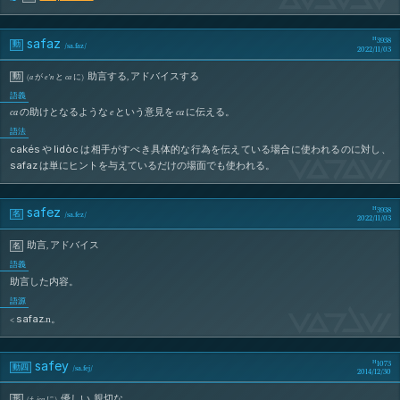
safaz
3938
動
/
sa.faz
/
2022/11/03
助言する
,
アドバイスする
動
(
a
が
e’n
と
ca
に
)
語義
ca
の助けとなるような
e
という意見を
ca
に伝える。
語法
cakés
lidòc
や
は相手がすべき具体的な行為を伝えている場合に使われるのに対し、
SaFaZ
safaz
は単にヒントを与えているだけの場面でも使われる。
safez
3938
名
/
sa.fez
/
2022/11/03
助言
,
アドバイス
名
語義
助言した内容。
語源
SaFeZ
safaz
<
.n。
safey
1073
動四
/
sa.fej
/
2014/12/30
優しい
,
親切な
形
(
†
,
ica
に
)