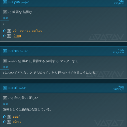
salyas
2129
動
/
saɾ.jas
/
2017/11/20
綺麗な
,
清潔な
形
(
†
)
語義
?
yél
yemas
safkes
*
,
,
類
sAlYaS
jùtog
対
salhis
1507
動
/
saɾ.his
/
2016/03/08
極める
,
習得する
,
体得する
,
マスターする
動
(
a
が
e’n
を
)
語義
sAlHiS
e
についてどんなことでも知っていたり行ったりできるようになる。
salaf
1246
動
/
sa.laf
/
2015/06/21
良い
,
善い
,
正しい
形
(
†’n
)
語義
道徳もしくは倫理に合致している。
sas
*
類
SaLaF
bûniq
対