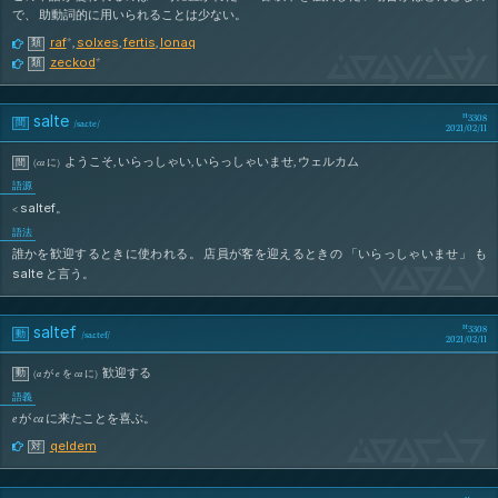
で、 助動詞的に用いられることは少ない。
raf
solxes
fertis
lonaq
*
,
,
,
類
sAlZeG
zeckod
*
類
salte
3308
間
/
saɾ.te
/
2021/02/11
ようこそ
,
いらっしゃい
,
いらっしゃいませ
,
ウェルカム
間
(
ca
に
)
語源
saltef
<
。
語法
誰かを歓迎するときに使われる。 店員が客を迎えるときの 「いらっしゃいませ」 も
SaLtE
salte
と言う。
saltef
3308
動
/
saɾ.tef
/
2021/02/11
歓迎する
動
(
a
が
e
を
ca
に
)
語義
e
が
ca
に来たことを喜ぶ。
sAlTeF
qeldem
対