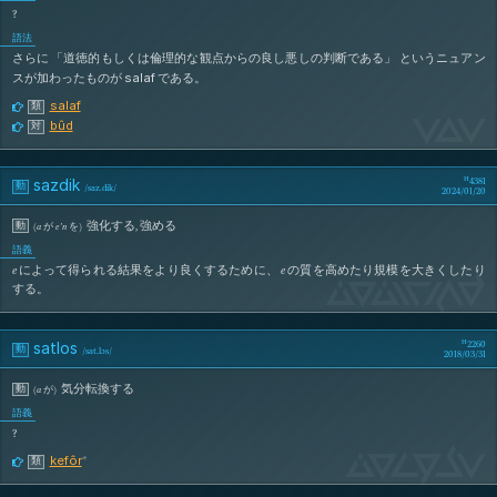
?
語法
さらに 「道徳的もしくは倫理的な観点からの良し悪しの判断である」 というニュアン
salaf
スが加わったものが
である。
salaf
類
SaS
bûd
対
sazdik
4381
動
/
saz.dik
/
2024/01/20
強化する
,
強める
動
(
a
が
e’n
を
)
語義
e
によって得られる結果をより良くするために、
e
の質を高めたり規模を大きくしたり
sAzDiK
する。
satlos
2260
動
/
sat.lɔs
/
2018/03/31
気分転換する
動
(
a
が
)
語義
?
sAtLoS
kefôr
*
類