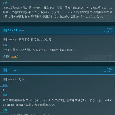
語法
本来の語義は上記の通りだが、 日常では 「(送り手が) 前に起きてから次に寝るまでの
期間」 の意味で使われることも多い。 ただし、 シャレイア語の文脈では現実時刻で朝
SaQ
6 時に日付が変わる 30 時間制が採用されているため、 混乱を招くことは少ない。
saxaf
1037
動
/
sa.ʃaf
/
2014/11/24
教育する
,
育てる
,
しつける
動
(
a
が
e
を
)
語義
e
がより望ましい人間になるように、 知識や技能を伝える。
sAxaF
sác
*
類
sal
1034
動
/
saɾ
/
2014/11/21
ある
動
(
a
が
e
で
)
語義
?
語法
salot
常に自動詞継続相で用いられ、 それ以外の形では意味を成さない。 すなわち、
,
salat
salet
salit
,
,
以外の形では現れない。
語法