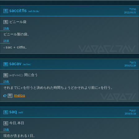
saccitfis
3793
名
/
saθ.θit.fis
/
2022/06/11
ビニール袋
名
語義
ビニール製の袋。
語源
SaCcItFiS
sac
citfis
<
＋
。
sacav
1071
動
/
sa.θav
/
2014/12/28
間に合う
動
(
a
が
e’n
に
)
語義
それまでに
e
を行うと決められた時間ちょうどかそれより前に
e
を行う。
SaCaV
melos
対
saq
1037
名
/
sað
/
2014/11/24
今日
,
本日
名
語義
現在が含まれる 1 日。