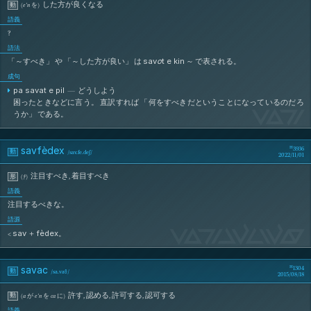
した方が良くなる
動
(
e’n
を
)
語義
?
語法
sav
o
t
e
kin
～
「～すべき」 や 「～した方が良い」 は
で表される。
成句
pa
savat
e
pil
—
どうしよう
困ったときなどに言う。 直訳すれば 「何をすべきだということになっているのだろ
SaV
うか」 である。
savfèdex
3936
動
/
sav.fe.deʃ
/
2022/11/01
注目すべき
,
着目すべき
形
(
†
)
語義
注目するべきな。
語源
SaVfÈdEx
sav
fèdex
<
＋
。
savac
1304
動
/
sa.vaθ
/
2015/08/18
許す
,
認める
,
許可する
,
認可する
動
(
a
が
e’n
を
ca
に
)
語義