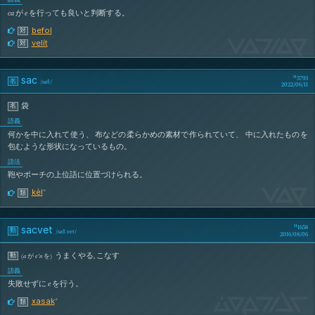
ca
が
e
を行っても良いと判断する。
befol
対
SaVaC
velít
対
sac
3793
名
/
saθ
/
2022/06/11
袋
名
語義
何かを中に入れて使う、 布などの柔らかめの素材で作られていて、 中に入れたものを
包むような形状になっているもの。
語法
鞄やポーチの上位語に位置づけられる。
SaC
kèl
*
類
sacvet
1658
動
/
saθ.vet
/
2016/08/06
うまくやる
,
こなす
動
(
a
が
e’n
を
)
語義
失敗せずに
e
を行う。
sAcVeT
xasak
*
類