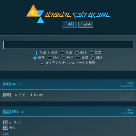
sOxsOt
IvO lIvAt
日本語
English
単語 ＋ 訳語
単語
訳語
全文
前方
部分
完全
正規
対語
ダイアクリティカルマークを無視
sa
3692
助般
/
sa
/
2022/03/02
sA
～の点で
,
～するのが
助述
sas
1067
動三
/
sas
/
2014/12/24
良い
形
(
†
)
良く
副
語義