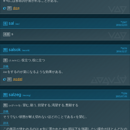
e
句には形容詞が置かれることがある。
SaL
doq
対
sal
2507
名
/
saɾ
/
2018/12/03
SaL
s
名固
salsok
1070
動
/
saɾ.sɔk
/
2014/12/27
役立つ
,
役に立つ
形
(
†
,
ica’n
に
)
語義
ica
をするのが楽になるような効果がある。
sAlSoK
qodel
対
salzeg
1256
動
/
saɾ.zeɡ
/
2015/07/01
望む
,
願う
,
切望する
,
渇望する
,
懇願する
動
(
a
が
e’n
を
)
語義
そうでない状態が耐え切れないほどのことである
e
を望む。
語法
e
kin
この単語が使われるのは
句に置かれた
節以下を強調したい場合がほとんどなの